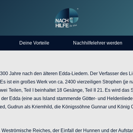
Deine Vorteile
Nachhilfelehrer werden
0 Jahre nach den älteren Edda-Liedern. Der Verfasser des Lied
Es ist ein großes Werk von ca. 2400 vierzeiligen Strophen (je 
ei Teilen, Teil I beinhaltet 18 Gesänge, Teil II 21. Es wird das
en der Edda (eine aus Island stammende Götter- und Heldenlied
gfried, Gudrun als Kriemhild, die Königssöhne Gunnar und Kön
es Weströmische Reiches, der Einfall der Hunnen und der Aufst