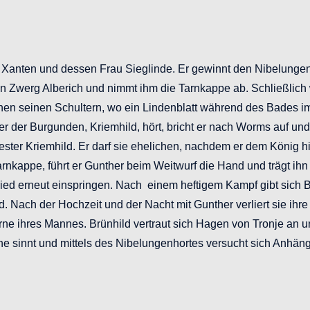
 Xanten und dessen Frau Sieglinde. Er gewinnt den Nibelungen
 Zwerg Alberich und nimmt ihm die Tarnkappe ab. Schließlich w
hen seinen Schultern, wo ein Lindenblatt während des Bades i
er der Burgunden, Kriemhild, hört, bricht er nach Worms auf u
r Kriemhild. Er darf sie ehelichen, nachdem er dem König hilft
rnkappe, führt er Gunther beim Weitwurf die Hand und trägt ihn 
ied erneut einspringen. Nach einem heftigem Kampf gibt sich B
. Nach der Hochzeit und der Nacht mit Gunther verliert sie ihre
ne ihres Mannes. Brünhild vertraut sich Hagen von Tronje an und 
he sinnt und mittels des Nibelungenhortes versucht sich Anhän