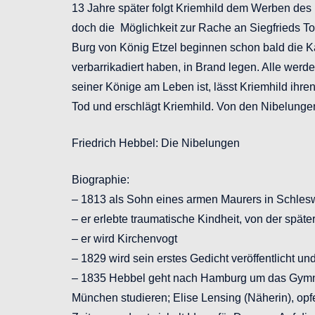
13 Jahre später folgt Kriemhild dem Werben des 
doch die Möglichkeit zur Rache an Siegfrieds To
Burg von König Etzel beginnen schon bald die Kä
verbarrikadiert haben, in Brand legen. Alle wer
seiner Könige am Leben ist, lässt Kriemhild ihre
Tod und erschlägt Kriemhild. Von den Nibelunge
Friedrich Hebbel: Die Nibelungen
Biographie:
– 1813 als Sohn eines armen Maurers in Schles
– er erlebte traumatische Kindheit, von der spät
– er wird Kirchenvogt
– 1829 wird sein erstes Gedicht veröffentlicht u
– 1835 Hebbel geht nach Hamburg um das Gymnas
München studieren; Elise Lensing (Näherin), opfert