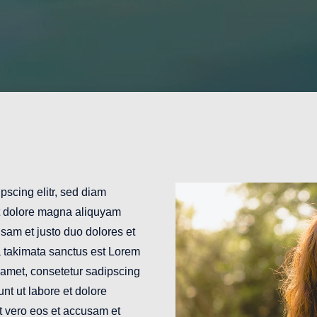
pscing elitr, sed diam
t dolore magna aliquyam
usam et justo duo dolores et
a takimata sanctus est Lorem
 amet, consetetur sadipscing
nt ut labore et dolore
t vero eos et accusam et